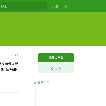
注册
登录
#
1
登录以回复
6点发布低温报
面6至8级的
分享
最早内容
回复