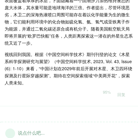
表面覆盖着厚厚的冰层，下面隐藏着一个由潮汐力加热维持液态的
庞大水体，其水量可能是地球海洋的三倍。作者提出，尽管环境恶
劣，木卫二的深海热液喷口周围可能存在着以化学能量为生的微生
物，它们能利用环境中的化合物如硫化氢、氨、氢气或亚铁离子作
为能源，并通过二氧化碳还原合成有机分子。随着美国航空航天局
即将开展的“欧罗巴快船”任务，人类距离探索这一潜在的外星生态系
统又近了一步。
视线回到我国。根据《中国空间科学技术》期刊刊登的论文《木星
系科学探测研究与展望》（中国空间科学技术, 2023, Vol. 43, Issue
(6): 1-10）来看，“中国计划在2029年前后开展对木星、木卫四环绕
探测及行星际穿越探测”。期待在空间探索领域“中美两开花”，探索
人类未知。
95%
回复
说点什么吧...