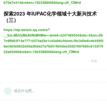
b70a7e414&token=1923388008&lang=zh_CN#rd
探索2023 年IUPAC化学领域十大新兴技术
（三）
https://mp.weixin.qq.com/s?
__biz=MzUyMzA0NzM4Mw==&mid=2247485534&idx=5&sn=59
7c9ffd03f14e77710374a25e1c43a9&chksm=f9c3d0e6ceb459f0
8ac063e0632d45a3b6e27a79d31904dee20207697685c6133f79
22ad5266&token=1923388008&lang=zh_CN#rd
回复
说点什么吧...