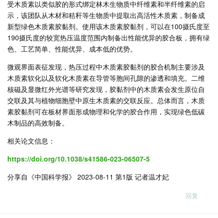
受木质素以类似胶的形式绑定林木生物质中纤维素和半纤维素的启
示，该团队从木材和秸秆等生物质中提取出高活性木质素，制备成
新型绿色木质素胶黏剂。使用该木质素胶黏剂，可以在100摄氏度至
190摄氏度的较宽热压温度范围内制备出性能优异的胶合板，拥有绿
色、工艺简单、性能优异、成本低的优势。
微观界面表征发现，热压过程中木质素胶黏剂的胶合机制主要涉及
木质素软化以及软化木质素在导管等胞间孔隙的渗透和填充。二维
核磁及显微红外光谱等研究发现，胶黏剂中的木质素会发生原位自
交联及其与植物细胞壁中原生木质素的交联反应。总体而言，木质
素胶黏剂可在板材界面形成物理和化学的胶合作用，实现绿色低碳
木制品的高效制备。
相关论文信息：
https://doi.org/10.1038/s41586-023-06507-5
分享自《中国科学报》 2023-08-11 第1版 记者温才妃
回复