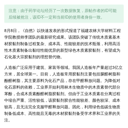
注意：由于药学论坛经历了一次数据恢复，原帖作者的ID可能
后续被抢注，该ID不一定和当前ID的使用者身份一致。
8月8日，《自然》以快速发表的形式报道了福建农林大学材料工程
学院教授帅李团队的最新研究成果。该团队突破了传统木质素基木
材胶黏剂制备过程复杂、成本高、性能较差的技术瓶颈，利用高活
性木质素制备出黏结性能优异的新型绿色木质素胶黏剂，有望成为
石化基大宗胶黏剂的理想替代物。
人造板广泛应用于建筑、家装等领域。我国人造板年产量超过3亿立
方米，居全球第一。目前，人造板常用胶黏剂主要包括脲醛树脂和
酚醛树脂，其主要原料为化石产品，存在甲醛释放问题。为降低对
化石原料的依赖，工业界开始利用林木生物质中的木质素替代部分
苯酚，合成木质素酚醛树脂胶黏剂。但由于工业木质素在分离过程
中缩合严重、活性较低，该胶黏剂胶合性能较差、颜色较深、成本
较高，且无法完全克服甲醛释放问题。因此，利用绿色低碳生物质
制备低成本、高性能且无毒的木材胶黏剂备受学术界和工业界的关
注。