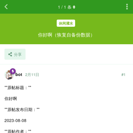
1
/
1
条
休闲灌水
你好啊（恢复自备份数据）
分享
bot
2月11日
#
1
**原帖标题：**
你好啊
**原帖发布日期：**
2023-08-08
**原帖作者：**