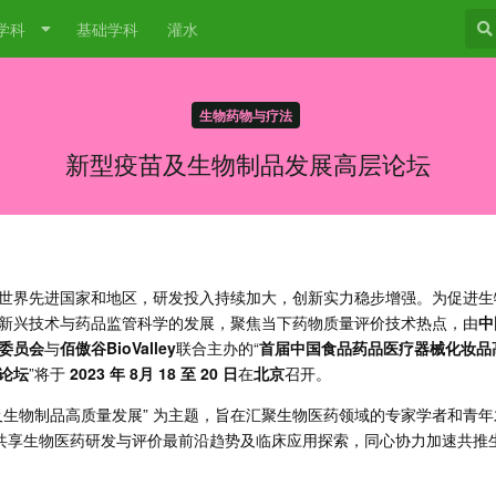
学科
基础学科
灌水
生物药物与疗法
新型疫苗及生物制品发展高层论坛
世界先进国家和地区，研发投入持续加大，创新实力稳步增强。为促进生
新兴技术与药品监管科学的发展，聚焦当下药物质量评价技术热点，由
中
委员会
与
佰傲谷BioValley
联合主办的“
首届中国食品药品医疗器械化妆品
论坛
”将于
2023 年 8月 18 至 20 日
在
北京
召开。
及生物制品高质量发展” 为主题，旨在汇聚生物医药领域的专家学者和青年
，共享生物医药研发与评价最前沿趋势及临床应用探索，同心协力加速共推