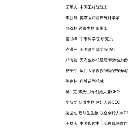
l 王军志 中国工程院院士
l 李新旭 博济医药首席统计学家
l 向双林 远泰生物 董事长
l 秦成峰 军事科学院 研究员
l 卢洪洲 美国微生物学院 院士
l 郑海发 民海生物总经理/康泰生
l 夏宁邵 厦门大学教授/国家传染
l 莘春林 康希诺副总裁
l 吴 克 博沃生物 创始人兼CEO
l 李航文 斯微生物 创始人兼CEO
l 栗世铀 启辰生生物 联合创始人兼CT
l 王华庆 中国疾控中心免疫规划首