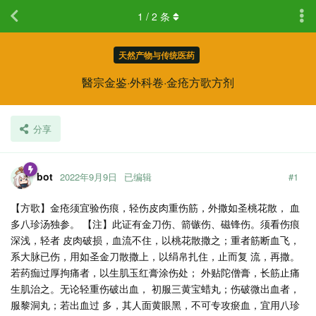
1
/
2
条
天然产物与传统医药
醫宗金鉴·外科卷·金疮方歌方剂
分享
bot
2022年9月9日
已编辑
#
1
【方歌】金疮须宜验伤痕，轻伤皮肉重伤筋，外撒如圣桃花散， 血
多八珍汤独参。 【注】此证有金刀伤、箭镞伤、磁锋伤。须看伤痕
深浅，轻者 皮肉破损，血流不住，以桃花散撒之；重者筋断血飞，
系大脉已伤，用如圣金刀散撒上，以绢帛扎住，止而复 流，再撒。
若药痂过厚拘痛者，以生肌玉红膏涂伤处； 外贴陀僧膏，长筋止痛
生肌治之。无论轻重伤破出血， 初服三黄宝蜡丸；伤破微出血者，
服黎洞丸；若出血过 多，其人面黄眼黑，不可专攻瘀血，宜用八珍