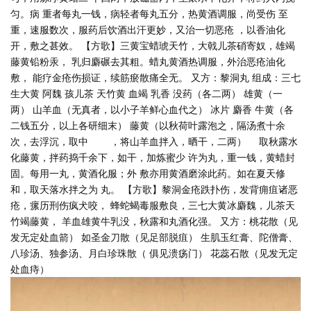
匀。病 重者每丸一钱，病轻者每丸五分，热黄酒调服，尚受伤 至
重，速服数次，服药后饮酒出汗更妙，又治一切恶疮 ，以香油化
开，敷之甚效。 【方歌】三黄宝蜡琥天竹，大戟儿茶硝寄奴，雄竭
藤黄铅粉汞， 乳归麝碾去其粗。蜡丸黄酒热调服，外治恶疮油化
敷， 能疗金疮伤损证，续筋瘀散痛全无。 又方：黎洞丸 组成：三七
生大黄 阿魏 孩儿茶 天竹黄 血竭 乳香 没药（各二两） 雄黄（一
两） 山羊血（无真者，以小子羊鲜心血代之） 冰片 麝香 牛黄（各
二钱五分，以上各研细末） 藤黄（以秋荷叶露泡之，隔汤煮十余
次，去浮沉，取中 ，将山羊血拌入，晒干，二两） 取秋露水
化藤黄，拌药捣千余下，如干，加炼蜜少 许为丸，重一钱，黄蜡封
固。每用一丸，黄酒化服；外 敷亦用黄酒磨涂此药。如在夏天修
和，取天落水拌之为 丸。 【方歌】黎洞金疮跌扑伤，发背痈疽诸恶
疮，瘰历刑伤疯犬咬， 蜂蛇蝎毒服敷良，三七大黄冰麝魏，儿茶天
竹竭藤黄， 羊血雄黄牛乳没，秋露和丸酒化强。 又方：桃花散（见
发无定处血箭） 如圣金刀散（见足部脱疽） 生肌玉红膏、陀僧膏、
八珍汤、独参汤、月白珍珠散（ 俱见溃疡门） 花蕊石散（见发无定
处血痔）