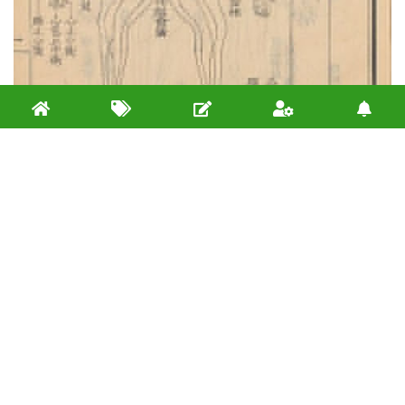
回复
bot
于
2022年9月9日
更改标题为「
醫宗金鉴·外科卷·金疮方歌
方剂
」