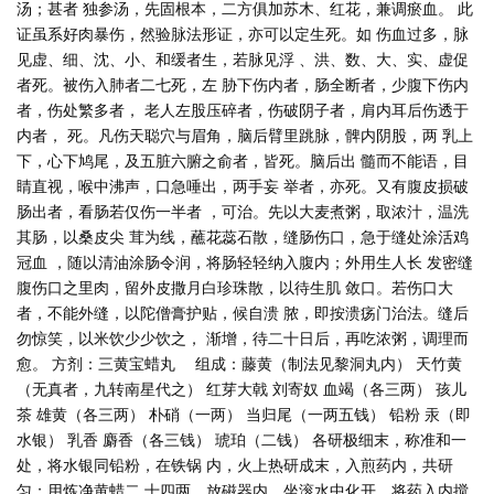
汤；甚者 独参汤，先固根本，二方俱加苏木、红花，兼调瘀血。 此
证虽系好肉暴伤，然验脉法形证，亦可以定生死。如 伤血过多，脉
见虚、细、沈、小、和缓者生，若脉见浮 、洪、数、大、实、虚促
者死。被伤入肺者二七死，左 胁下伤内者，肠全断者，少腹下伤内
者，伤处繁多者， 老人左股压碎者，伤破阴子者，肩内耳后伤透于
内者， 死。凡伤天聪穴与眉角，脑后臂里跳脉，髀内阴股，两 乳上
下，心下鸠尾，及五脏六腑之俞者，皆死。脑后出 髓而不能语，目
睛直视，喉中沸声，口急唾出，两手妄 举者，亦死。又有腹皮损破
肠出者，看肠若仅伤一半者 ，可治。先以大麦煮粥，取浓汁，温洗
其肠，以桑皮尖 茸为线，蘸花蕊石散，缝肠伤口，急于缝处涂活鸡
冠血 ，随以清油涂肠令润，将肠轻轻纳入腹内；外用生人长 发密缝
腹伤口之里肉，留外皮撒月白珍珠散，以待生肌 敛口。若伤口大
者，不能外缝，以陀僧膏护贴，候自溃 脓，即按溃疡门治法。缝后
勿惊笑，以米饮少少饮之， 渐增，待二十日后，再吃浓粥，调理而
愈。 方剂：三黄宝蜡丸 组成：藤黄（制法见黎洞丸内） 天竹黄
（无真者，九转南星代之） 红芽大戟 刘寄奴 血竭（各三两） 孩儿
茶 雄黄（各三两） 朴硝（一两） 当归尾（一两五钱） 铅粉 汞（即
水银） 乳香 麝香（各三钱） 琥珀（二钱） 各研极细末，称准和一
处，将水银同铅粉，在铁锅 内，火上热研成末，入煎药内，共研
匀；用炼净黄蜡二 十四两，放磁器内，坐滚水中化开，将药入内搅