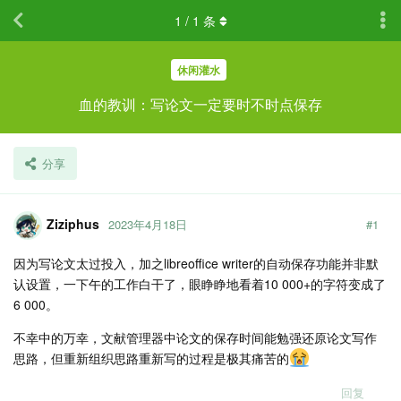
1
/
1
条
休闲灌水
血的教训：写论文一定要时不时点保存
分享
Ziziphus
2023年4月18日
#
1
因为写论文太过投入，加之libreoffice writer的自动保存功能并非默
认设置，一下午的工作白干了，眼睁睁地看着10 000+的字符变成了
6 000。
不幸中的万幸，文献管理器中论文的保存时间能勉强还原论文写作
思路，但重新组织思路重新写的过程是极其痛苦的
回复